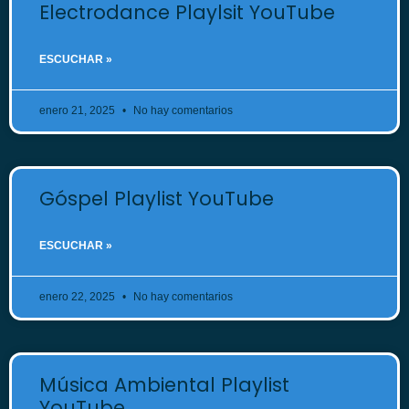
Electrodance Playlsit YouTube
ESCUCHAR »
enero 21, 2025
No hay comentarios
Góspel Playlist YouTube
ESCUCHAR »
enero 22, 2025
No hay comentarios
Música Ambiental Playlist
YouTube