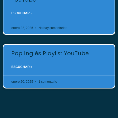
ESCUCHAR »
enero 22, 2025
No hay comentarios
Pop Inglés Playlist YouTube
ESCUCHAR »
enero 20, 2025
1 comentario
¡Queremos que seas parte de