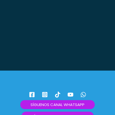
¡Queremos que seas parte de
nuestro directorio empresarial!
Únete como emprendedor, microempresario, profesional
o talento y crece junto a negocios y servicios que
comparten tu visión.
únete
SÍGUENOS CANAL WHATSAPP